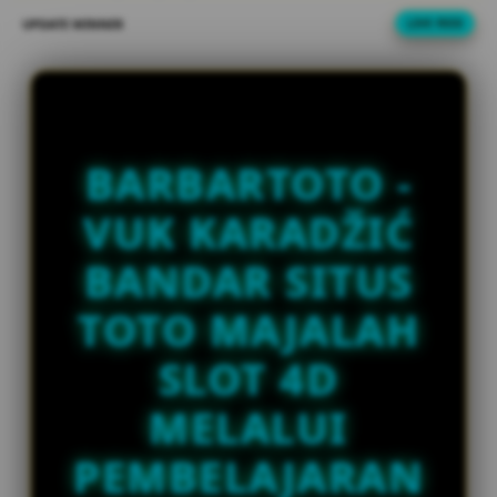
e
UPDATE WINNER
LIVE FEED
ra****n7
t
IDR 1,130,621.74
a
Togel Bulleye
i
ba****l4
l
IDR 1,510,909.04
s
Toto Macau
BARBARTOTO -
re****n3
IDR 1,523,054.88
VUK KARADŽIĆ
Togel Japan
ka****a3
BANDAR SITUS
IDR 1,336,741.04
Togel Sydney
TOTO MAJALAH
at****a6
IDR 1,909,024.78
SLOT 4D
Togel Kingkong
MELALUI
fr****y3
IDR 1,486,665.74
Togel China
PEMBELAJARAN
ra****n3