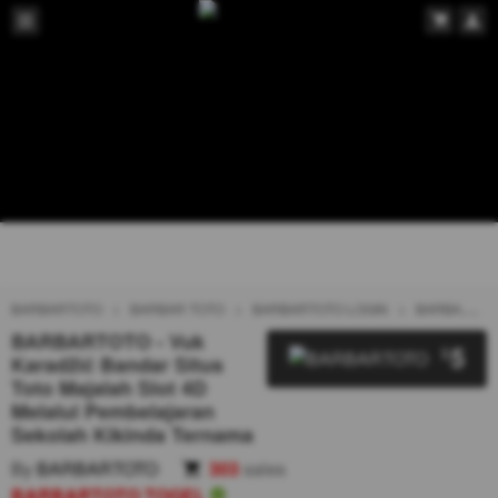
BARBARTOTO
BARBAR TOTO
BARBARTOTO LOGIN
BARBAR TOTO TOGEL
BARBARTOTO - Vuk
5
$
Karadžić Bandar Situs
Toto Majalah Slot 4D
Melalui Pembelajaran
Sekolah Kikinda Ternama
By
BARBARTOTO
303
sales
BARBARTOTO TOGEL