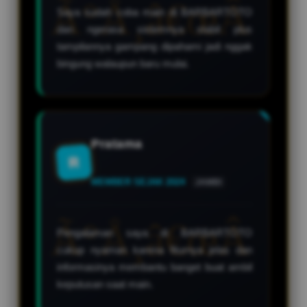
Saya sudah coba main di BARBARTOTO
dan ngerasa sistemnya stabil plus
tampilannya gampang dipahami jadi nggak
bingung walaupun baru mulai.
Pratama
R
MEMBER SEJAK 2024
JAMBI
Pengalaman saya di BARBARTOTO
cukup nyaman karena fiturnya jelas dan
informasinya membantu banget buat ambil
keputusan saat main.