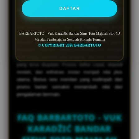
pembelajaran yang terinspirasi dari sekolah
DAFTAR
ternama.
Vuk Karadžić bandar situs Toto majalah slot 4D di
BARBARTOTO - Vuk Karadžić Bandar Situs Toto Majalah Slot 4D
BARBARTOTO
menghadirkan pembelajaran
Melalui Pembelajaran Sekolah Kikinda Ternama
sekolah Kikinda ternama dengan koleksi game
© COPYRIGHT 2026 BARBARTOTO
terupdate. Pemain dapat menikmati slot dengan
RTP tinggi, pasaran toto lengkap, dan fitur modern
yang terus diupdate. Proses daftar cepat, deposit
rendah, dan withdraw instan menjadi nilai plus
utama. Bonus new member yang melimpah dan
promo harian semakin menambah nilai dari
pengalaman bermain.
FAQ BARBARTOTO - VUK
KARADŽIĆ BANDAR