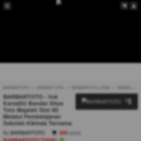
BARBARTOTO
BARBAR TOTO
BARBARTOTO LOGIN
BARBAR TOTO TOGEL
BARBARTOTO - Vuk
5
$
Karadžić Bandar Situs
Toto Majalah Slot 4D
Melalui Pembelajaran
Sekolah Kikinda Ternama
By
BARBARTOTO
303
sales
BARBARTOTO TOGEL