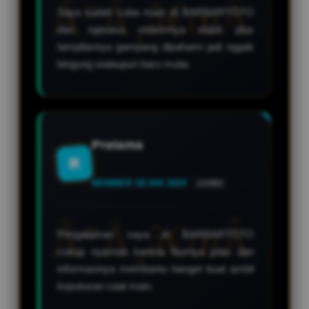
Saya sudah coba main di BARBARTOTO
dan ngerasa sistemnya stabil plus
tampilannya gampang dipahami jadi nggak
bingung walaupun baru mulai.
Pratama
R
MEMBER SEJAK 2024
JAMBI
Pengalaman saya di BARBARTOTO
cukup nyaman karena fiturnya jelas dan
informasinya membantu banget buat ambil
keputusan saat main.