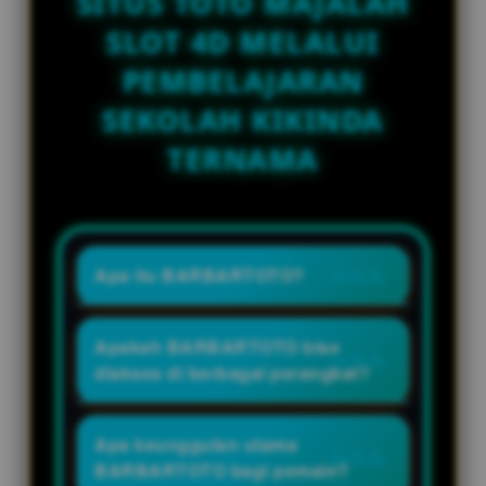
SITUS TOTO MAJALAH
SLOT 4D MELALUI
PEMBELAJARAN
SEKOLAH KIKINDA
TERNAMA
Apa itu BARBARTOTO?
BARBARTOTO hadir sebagai usaha
hiburan toto togel online, yang
Apakah BARBARTOTO bisa
menawarkan pasaran togel yang
diakses di berbagai perangkat?
lengkap dan peluang seru kapan
Ya, BARBARTOTO dirancang
saja dan dimana aja.
fleksibel sehingga dapat diakses
Apa keunggulan utama
melalui berbagai perangkat digital
BARBARTOTO bagi pemain?