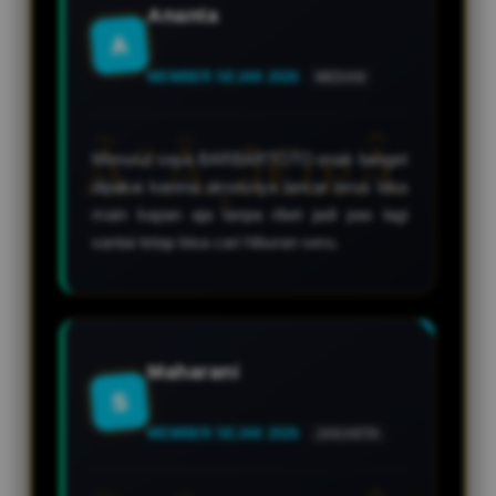
Ananta
A
MEMBER SEJAK 2026
MEDAN
Menurut saya BARBARTOTO enak banget
dipakai karena aksesnya lancar terus bisa
main kapan aja tanpa ribet jadi pas lagi
santai tetap bisa cari hiburan seru.
Maharani
S
MEMBER SEJAK 2026
JAKARTA