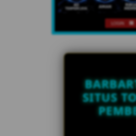
LOGIN
BARBAR
SITUS T
PEMB