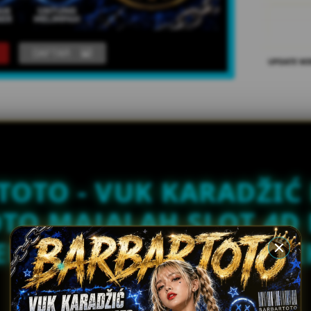
DAFTAR
UPDATE W
TOTO - VUK KARADŽIĆ
OTO MAJALAH SLOT 4D
ELAJARAN SEKOLAH KI
TERNAMA