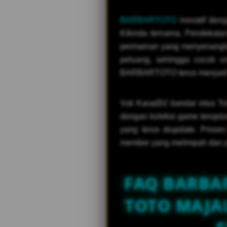
BARBARTOTO
inovatif den
Kikinda ternama. Pendekatan
permainan yang menyenangkan
peluang, sehingga cocok un
BARBARTOTO terus menjadi pi
Vuk Karadžić bandar situs To
dengan koleksi game terupdat
yang terus diupdate. Proses
member yang melimpah dan p
FAQ BARBA
TOTO MAJA