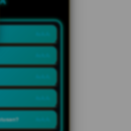
A
n pasaran togel yang
angkat digital seperti
a fitur yang membantu
mi, sehingga setiap
bantu pemain dalam mengambil keputusan?