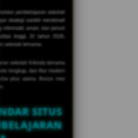
IDR 2,078,772.98
Toto Macau
melalui pembelajaran sekolah
bi****a5
ar strategi sambil menikmati
IDR 599,506.10
 informatif, aman, dan penuh
Toto Macau
itas tinggi. Di tahun 2026,
ra****n6
ri sekolah ternama.
IDR 322,764.30
Toto Macau
ran sekolah Kikinda ternama
ri****o5
IDR 329,804.82
oto lengkap, dan fitur modern
Togel Singapore
 nilai plus utama. Bonus new
ka****a9
n.
IDR 2,066,833.78
Togel China
re****n9
NDAR SITUS
IDR 1,267,968.46
Toto Macau
MBELAJARAN
fr****y4
IDR 1,801,557.00
Togel Bulleye