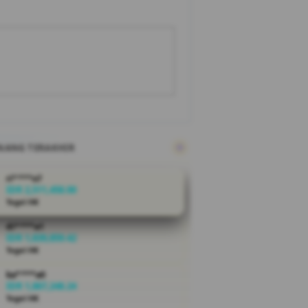
NANG TERAKHIR
ri****o7
IDR 2,511,458.00
Togel HK
di****a1
IDR 1,839,859.42
Togel HK
ka****a0
IDR 1,867,248.24
Togel HK