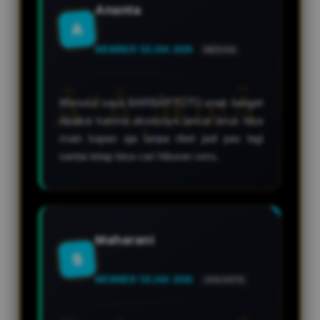
Ananta
A
MEMBER SEJAK 2026
MEDAN
Menurut saya BARBARTOTO enak banget
dipakai karena aksesnya lancar terus bisa
main kapan aja tanpa ribet jadi pas lagi
santai tetap bisa cari hiburan seru.
Maharani
S
MEMBER SEJAK 2026
JAKARTA