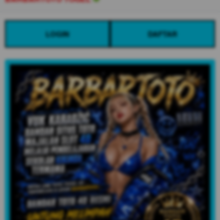
LOGIN
DAFTAR