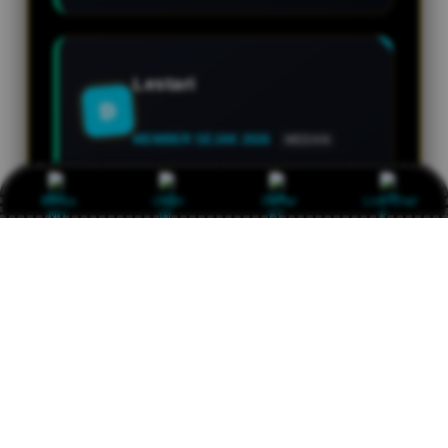
Lestari
D
MEMBER SEJAK 2026
MEDAN
Bonus
Login
Daftar
Live Chat
Sejauh ini main di BARBARTOTO terasa
aman dan fleksibel apalagi bisa diakses
dari HP jadi dimanapun saya tetap bisa
menikmati permainan tanpa kendala.