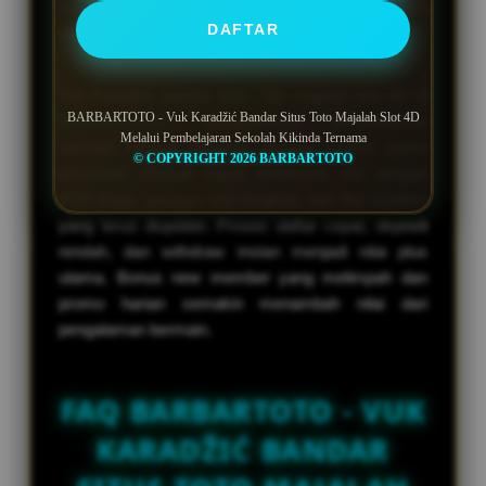
pembelajaran yang terinspirasi dari sekolah
DAFTAR
ternama.
Vuk Karadžić bandar situs Toto majalah slot 4D di
BARBARTOTO - Vuk Karadžić Bandar Situs Toto Majalah Slot 4D
BARBARTOTO
menghadirkan pembelajaran
Melalui Pembelajaran Sekolah Kikinda Ternama
sekolah Kikinda ternama dengan koleksi game
© COPYRIGHT 2026 BARBARTOTO
terupdate. Pemain dapat menikmati slot dengan
RTP tinggi, pasaran toto lengkap, dan fitur modern
yang terus diupdate. Proses daftar cepat, deposit
rendah, dan withdraw instan menjadi nilai plus
utama. Bonus new member yang melimpah dan
promo harian semakin menambah nilai dari
pengalaman bermain.
FAQ BARBARTOTO - VUK
KARADŽIĆ BANDAR