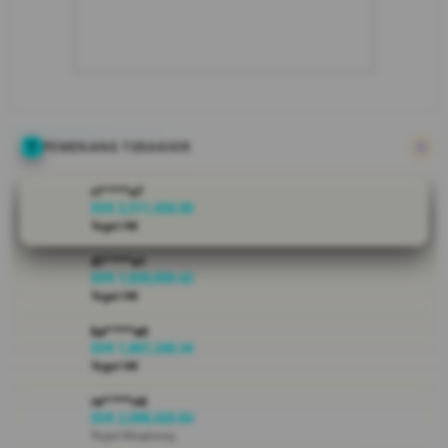
online, yang
menawarkan
pasaran togel
yang lengkap
dan peluang
seru kapan
saja dan
PEMENANG TERAKHIR
dimana aja.
ri****o7
IDR 2,511,458.00
V
Togel HK
i
e
di****a1
w
IDR 1,839,859.42
l
Togel HK
i
ka****a0
c
IDR 1,867,248.24
e
Togel HK
n
s
re****n6
IDR 2,098,020.84
e
Togel Kingkong
d