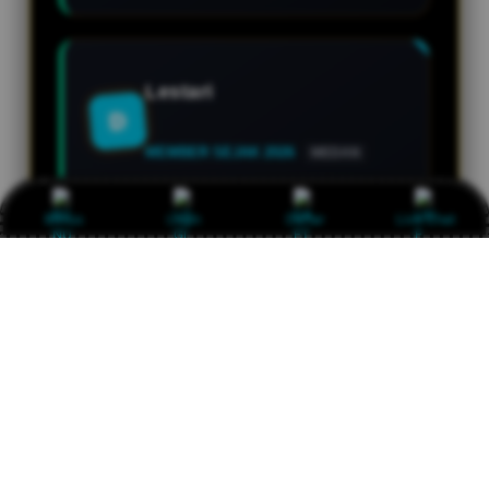
Lestari
D
MEMBER SEJAK 2026
MEDAN
Bonus
Login
Daftar
Live Chat
Sejauh ini main di BARBARTOTO terasa
aman dan fleksibel apalagi bisa diakses
dari HP jadi dimanapun saya tetap bisa
menikmati permainan tanpa kendala.