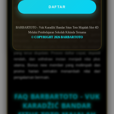
pembelajaran yang terinspirasi dari sekolah
DAFTAR
ternama.
Vuk Karadžić bandar situs Toto majalah slot 4D di
BARBARTOTO - Vuk Karadžić Bandar Situs Toto Majalah Slot 4D
BARBARTOTO
menghadirkan pembelajaran
Melalui Pembelajaran Sekolah Kikinda Ternama
sekolah Kikinda ternama dengan koleksi game
© COPYRIGHT 2026 BARBARTOTO
terupdate. Pemain dapat menikmati slot dengan
RTP tinggi, pasaran toto lengkap, dan fitur modern
yang terus diupdate. Proses daftar cepat, deposit
rendah, dan withdraw instan menjadi nilai plus
utama. Bonus new member yang melimpah dan
promo harian semakin menambah nilai dari
pengalaman bermain.
FAQ BARBARTOTO - VUK
KARADŽIĆ BANDAR