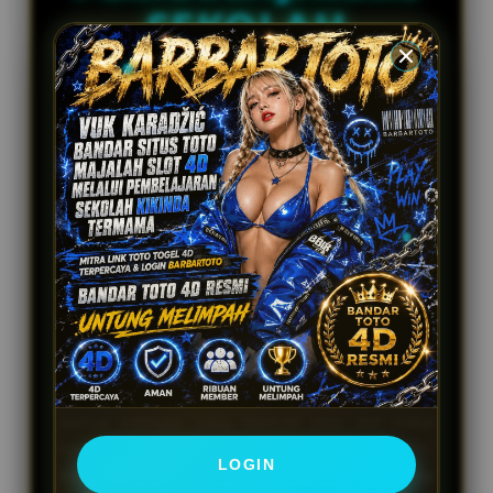
SEKOLAH
IDR 763,053.46
Togel Japan
KIKINDA
vi****a6
IDR 331,981.10
TERNAMA
Togel Singapore
at****a3
IDR 1,430,203.82
Togel Singapore
BARBARTOTO
inovatif dengan Vuk Karadžić
at****a8
sebagai bandar situs Toto majalah slot 4D melalui
IDR 1,506,226.02
pembelajaran sekolah Kikinda ternama. Pendekatan
Togel HK
edukatif ini memberikan kesempatan bagi pemain
di****a6
untuk belajar strategi sambil menikmati permainan
IDR 638,334.74
Toto Macau
yang menyenangkan. Platform ini berhasil
menciptakan lingkungan bermain yang informatif,
fr****y4
aman, dan penuh peluang, sehingga cocok untuk
IDR 1,801,557.00
Togel Bulleye
semua kalangan yang mencari situs slot online
berkualitas tinggi. Di tahun 2026, BARBARTOTO
LOGIN
terus menjadi pilihan utama berkat konsep