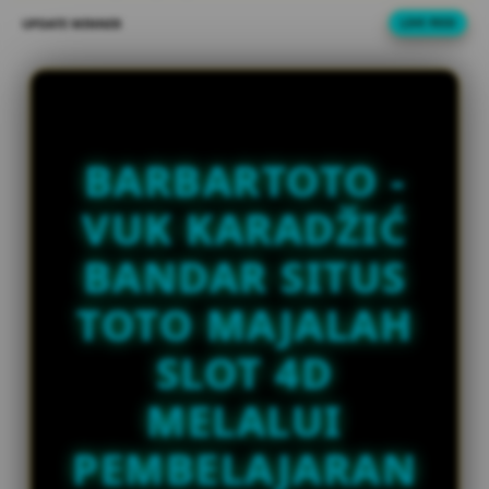
e
UPDATE WINNER
LIVE FEED
ra****n7
t
IDR 1,130,621.74
a
Togel Bulleye
i
di****a0
l
IDR 1,691,222.94
s
Togel Japan
BARBARTOTO -
re****n3
IDR 1,523,054.88
VUK KARADŽIĆ
Togel Japan
ba****l4
BANDAR SITUS
IDR 1,698,109.30
Togel Japan
TOTO MAJALAH
ka****a3
IDR 1,866,376.58
SLOT 4D
Togel Kingkong
MELALUI
at****a3
IDR 1,900,695.22
Togel Singapore
PEMBELAJARAN
al****o6