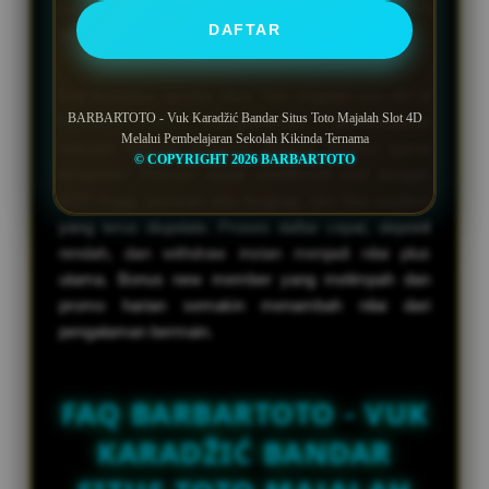
pembelajaran yang terinspirasi dari sekolah
DAFTAR
ternama.
Vuk Karadžić bandar situs Toto majalah slot 4D di
BARBARTOTO - Vuk Karadžić Bandar Situs Toto Majalah Slot 4D
BARBARTOTO
menghadirkan pembelajaran
Melalui Pembelajaran Sekolah Kikinda Ternama
sekolah Kikinda ternama dengan koleksi game
© COPYRIGHT 2026 BARBARTOTO
terupdate. Pemain dapat menikmati slot dengan
RTP tinggi, pasaran toto lengkap, dan fitur modern
yang terus diupdate. Proses daftar cepat, deposit
rendah, dan withdraw instan menjadi nilai plus
utama. Bonus new member yang melimpah dan
promo harian semakin menambah nilai dari
pengalaman bermain.
FAQ BARBARTOTO - VUK
KARADŽIĆ BANDAR