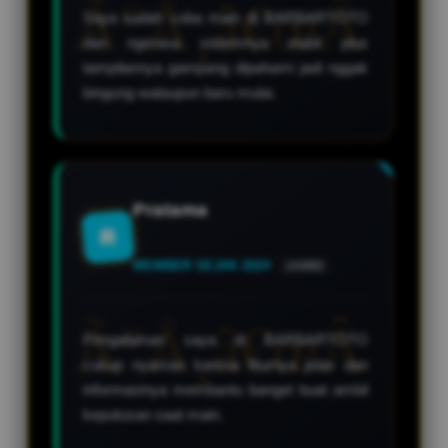
Saya sudah coba main di BARBARTOTO
dan ngerasa sistemnya stabil plus
tampilannya gampang dipahami jadi nggak
bingung walaupun baru mulai.
Pratama
R
MEMBER SEJAK 2024
JAMBI
Pengalaman saya di BARBARTOTO
cukup nyaman karena fiturnya jelas dan
informasinya membantu banget buat ambil
keputusan saat main.