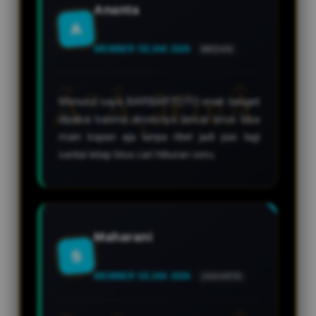
Ananta
A
MEMBER SEJAK 2026
MEDAN
Menurut saya BARBARTOTO enak banget
dipakai karena aksesnya lancar terus bisa
main kapan aja tanpa ribet jadi pas lagi
santai tetap bisa cari hiburan seru.
Maharani
S
MEMBER SEJAK 2026
JAKARTA